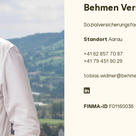
Behmen Ver
Sozialversicherungs­f
Standort
Aarau
+41 62 857 70 87
+41 79 451 90 29
tobias.widmer@behme
FINMA-ID
F01160036