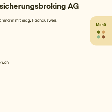
sicherungsbroking AG
achmann mit eidg. Fachausweis
Menü
Navig
n.ch