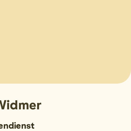
Widmer
endienst