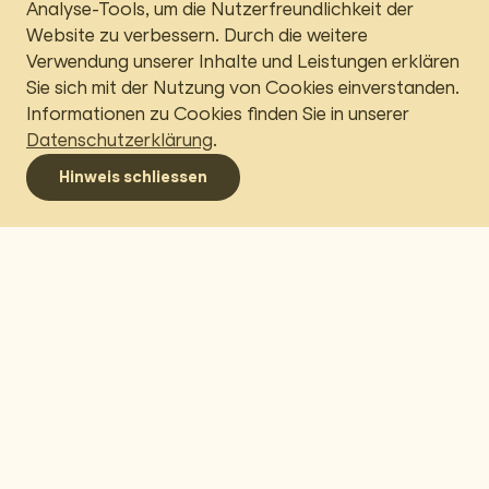
Analyse-Tools, um die Nutzerfreundlichkeit der
Website zu verbessern. Durch die weitere
Verwendung unserer Inhalte und Leistungen erklären
Sie sich mit der Nutzung von Cookies einverstanden.
Informationen zu Cookies finden Sie in unserer
Datenschutzerklärung
.
Menü
Hinweis schliessen
Navigation umschalten
Behmen Holding AG
Aarepark 6
Postfach 2303
5001 Aarau
+41 62 857 70 80
info@behmen.ch
Impressum
Portal
Datenschutz­erklärung
Versicherungs­
broking
Downloads
LinkedIn