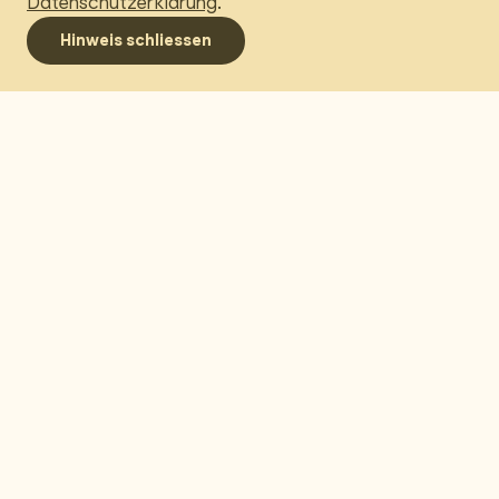
Datenschutzerklärung
.
Menü
Behmen Holding AG
Hinweis schliessen
Navigation umschalten
Aarepark 6
Postfach 2303
5001 Aarau
+41 62 857 70 80
info@behmen.ch
Impressum
Portal
Datenschutz­erklärung
Versicherungs­
broking
Downloads
LinkedIn
© 2026 Behmen Holding AG. Alle Rechte vorbehalten.