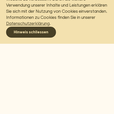
Verwendung unserer Inhalte und Leistungen erklären
Sie sich mit der Nutzung von Cookies einverstanden.
Informationen zu Cookies finden Sie in unserer
Datenschutzerklärung
.
Menü
Hinweis schliessen
Navigation umschalten
Behmen Holding AG
Aarepark 6
Postfach 2303
5001 Aarau
+41 62 857 70 80
info@behmen.ch
Impressum
Portal
Datenschutz­erklärung
Versicherungs­
broking
Downloads